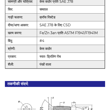
सामग्री और यांत्रिक:
केस कठोर प्रति SAE J78
सिर:
समतल
गाड़ी चलाना:
क्रॉस रिक्टेड
दीया/धागा आकार:
SAE J78 के लिए CSD
खत्म करना:
Fe/Zn 3an प्रति ASTM F1941/F1941M
बिंदु:
#4
श्रेणी:
केस कठोर
प्रकार:
स्वतः ड्रिलिंग पेंच
शैली:
पंखों वाला
तकनीकी संदर्भ: