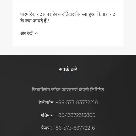
पारंपरिक नट्स पर हेक्स दाँतेदार निकला हुआ किनारा नट
के क्या फायदे हैं?
और देखें >>
संपर्क करें
जियाक्सिंग जॉइन फास्टनर्स कंपनी लिमिटेड
टेलीफोन:
+86-573-83772218
गतिमान:
+86-13372313809
फैक्स:
+86-573-83772216