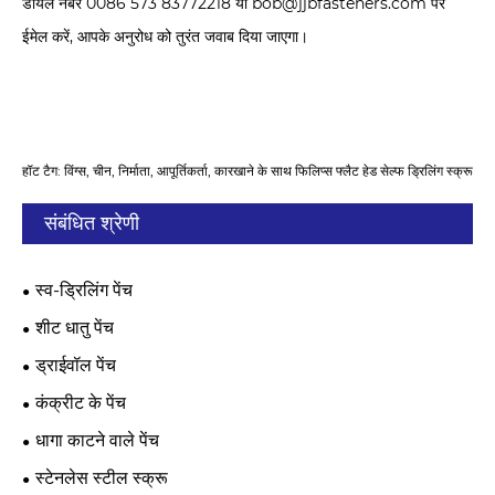
डायल नंबर 0086 573 83772218 या bob@jjbfasteners.com पर
ईमेल करें, आपके अनुरोध को तुरंत जवाब दिया जाएगा।
हॉट टैग: विंग्स, चीन, निर्माता, आपूर्तिकर्ता, कारखाने के साथ फिलिप्स फ्लैट हेड सेल्फ ड्रिलिंग स्क्रू
संबंधित श्रेणी
स्व-ड्रिलिंग पेंच
शीट धातु पेंच
ड्राईवॉल पेंच
कंक्रीट के पेंच
धागा काटने वाले पेंच
स्टेनलेस स्टील स्क्रू