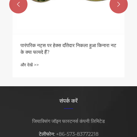


स पर हेक्स दाँतेदार निकला हुआ किनारा नट
हैं?
संपर्क करें
जियाक्सिंग जॉइन फास्टनर्स कंपनी लिमिटेड
टेलीफोन:
+86-573-83772218