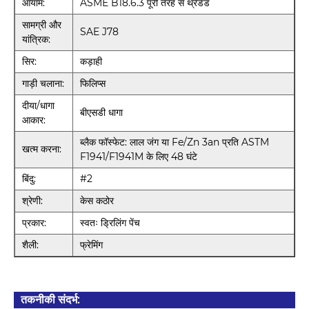
आयाम:
ASME B18.6.3 पूरी तरह से थ्रेडेड
सामग्री और
SAE J78
यांत्रिक:
सिर:
कड़ाही
गाड़ी चलाना:
फिलिप्स
दीया/धागा
बीएसडी धागा
आकार:
ब्लैक फॉस्फेट: लाल जंग या Fe/Zn 3an प्रति ASTM
खत्म करना:
F1941/F1941M के लिए 48 घंटे
बिंदु:
#2
श्रेणी:
केस कठोर
प्रकार:
स्वतः ड्रिलिंग पेंच
शैली:
फ्रेमिंग
तकनीकी संदर्भ: